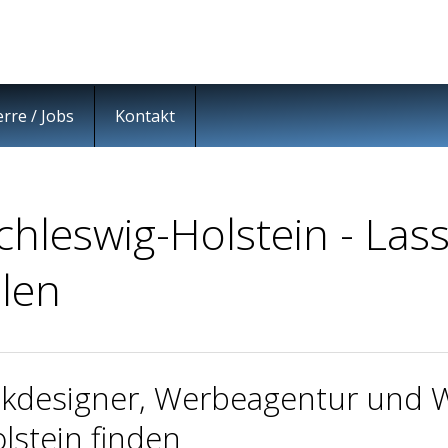
erre / Jobs
Kontakt
hleswig-Holstein - Lass
llen
ikdesigner, Werbeagentur und 
lstein finden