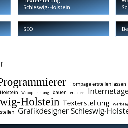
Texterstellung
We
Schleswig-Holstein
Sc
SEO
Be
r
Programmierer
Hompage erstellen lassen
Internetage
Holstein
bauen
Weboptimierung
erstellen
wig-Holstein
Texterstellung
Werbeag
Grafikdesigner Schleswig-Holst
tellen