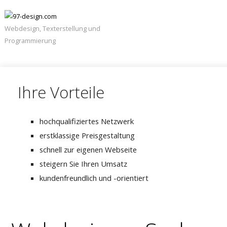
Webdesign, Texterstellung und
Programmierung
Navigation
Startseite
überspringen
Unternehmen
Ihre Vorteile
Karierre
/
Jobs
hochqualifiziertes Netzwerk
Kontakt
erstklassige Preisgestaltung
schnell zur eigenen Webseite
steigern Sie Ihren Umsatz
kundenfreundlich und -orientiert