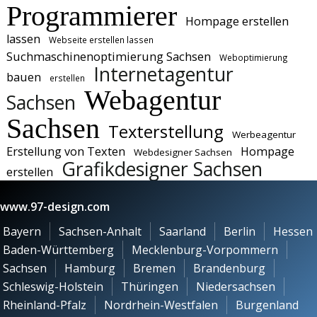
Programmierer
Hompage erstellen
lassen
Webseite erstellen lassen
Suchmaschinenoptimierung Sachsen
Weboptimierung
Internetagentur
bauen
erstellen
Webagentur
Sachsen
Sachsen
Texterstellung
Werbeagentur
Erstellung von Texten
Hompage
Webdesigner Sachsen
Grafikdesigner Sachsen
erstellen
www.97-design.com
Bayern
Sachsen-Anhalt
Saarland
Berlin
Hessen
Baden-Württemberg
Mecklenburg-Vorpommern
Sachsen
Hamburg
Bremen
Brandenburg
Schleswig-Holstein
Thüringen
Niedersachsen
Rheinland-Pfalz
Nordrhein-Westfalen
Burgenland