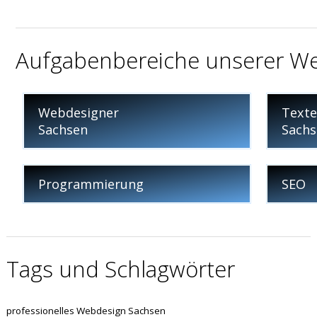
Aufgabenbereiche unserer We
Webdesigner
Texte
Sachsen
Sach
Programmierung
SEO
Tags und Schlagwörter
professionelles Webdesign Sachsen