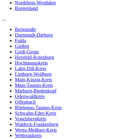
Nordrhein-Westfalen
Burgenland
...
Bergstraße
Darmstadt-Dieburg
Fulda
Gießen
Groß-Gerau
Hersfeld-Rotenburg
Hochtaunuskreis
Lahn-Dill-Kreis
Limburg-Weilburg
Main-Kinzig-Kreis
Main-Taunus-Kreis
Marburg-Biedenkopf
Odenwaldkreis
Offenbach
Rheingau-Taunus-Kreis
Schwalm-Eder-Kreis
Vogelsbergkreis
Waldeck-Frankenberg
Werra-Meißner-Kreis
Wetteraukreis