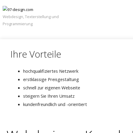
Webdesign, Texterstellung und
Programmierung
Navigation
Startseite
überspringen
Unternehmen
Ihre Vorteile
Karierre
/
Jobs
hochqualifiziertes Netzwerk
Kontakt
erstklassige Preisgestaltung
schnell zur eigenen Webseite
steigern Sie Ihren Umsatz
kundenfreundlich und -orientiert