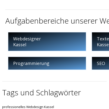
Aufgabenbereiche unserer Web
Webdesigner
Texte
Kassel
Kasse
Programmierung
SEO
Tags und Schlagwörter
professionelles Webdesign Kassel