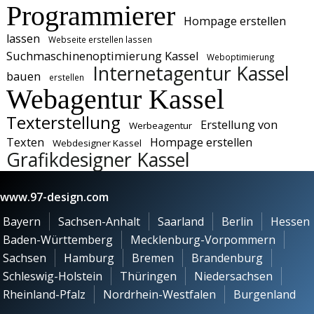
Programmierer
Hompage erstellen
lassen
Webseite erstellen lassen
Suchmaschinenoptimierung Kassel
Weboptimierung
Internetagentur Kassel
bauen
erstellen
Webagentur Kassel
Texterstellung
Erstellung von
Werbeagentur
Texten
Hompage erstellen
Webdesigner Kassel
Grafikdesigner Kassel
www.97-design.com
Bayern
Sachsen-Anhalt
Saarland
Berlin
Hessen
Baden-Württemberg
Mecklenburg-Vorpommern
Sachsen
Hamburg
Bremen
Brandenburg
Schleswig-Holstein
Thüringen
Niedersachsen
Rheinland-Pfalz
Nordrhein-Westfalen
Burgenland
...