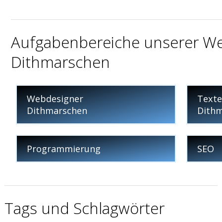
Aufgabenbereiche unserer Web
Dithmarschen
Webdesigner
Texte
Dithmarschen
Dith
Programmierung
SEO
Tags und Schlagwörter