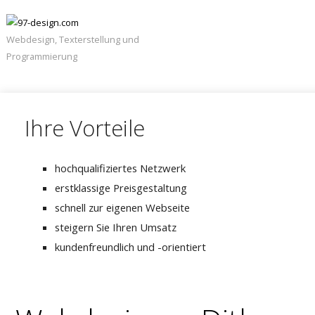
Webdesign, Texterstellung und
Programmierung
Navigation
Startseite
überspringen
Unternehmen
Ihre Vorteile
Karierre
/
Jobs
hochqualifiziertes Netzwerk
Kontakt
erstklassige Preisgestaltung
schnell zur eigenen Webseite
steigern Sie Ihren Umsatz
kundenfreundlich und -orientiert