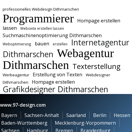
professionelles Webdesign Dithmarschen
Programmierer
Hompage erstellen
lassen
Webseite erstellen lassen
Suchmaschinenoptimierung Dithmarschen
Internetagentur
bauen
Weboptimierung
erstellen
Webagentur
Dithmarschen
Dithmarschen
Texterstellung
Erstellung von Texten
Werbeagentur
Webdesigner
Hompage erstellen
Dithmarschen
Grafikdesigner Dithmarschen
www.97-design.com
Bayern
Sachsen-Anhalt
Saarland
Berlin
Hessen
Baden-Württemberg
Mecklenburg-Vorpommern
Sachsen
Hamburg
Bremen
Brandenburg